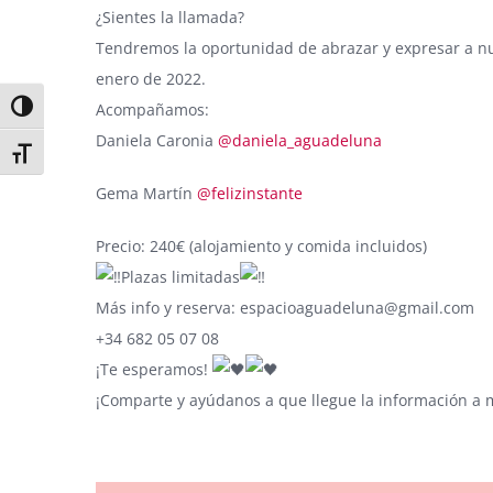
¿Sientes la llamada?
Tendremos la oportunidad de abrazar y expresar a nue
enero de 2022.
Acompañamos:
Alternar alto contraste
Daniela Caronia
@daniela_aguadeluna
Alternar tamaño de letra
Gema Martín
@felizinstante
Precio: 240€ (alojamiento y comida incluidos)
Plazas limitadas
Más info y reserva: espacioaguadeluna@gmail.com
+34 682 05 07 08
¡Te esperamos!
¡Comparte y ayúdanos a que llegue la información a