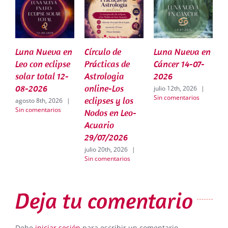
Luna Nueva en
Círculo de
Luna Nueva en
C
Leo con eclipse
Prácticas de
Cáncer 14-07-
P
solar total 12-
Astrologia
2026
A
08-2026
online-Los
o
julio 12th, 2026
|
Sin comentarios
eclipses y los
e
agosto 8th, 2026
|
Sin comentarios
Nodos en Leo-
0
Acuario
j
S
29/07/2026
julio 20th, 2026
|
Sin comentarios
Deja tu comentario
Debe
iniciar sesión
para escribir un comentario.