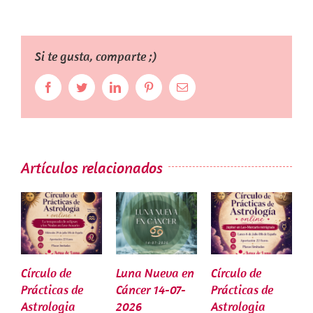
Si te gusta, comparte ;)
Facebook
Twitter
LinkedIn
Pinterest
Correo
electrónico
Artículos relacionados
Círculo de
Luna Nueva en
Círculo de
L
Prácticas de
Cáncer 14-07-
Prácticas de
G
Astrologia
2026
Astrologia
2