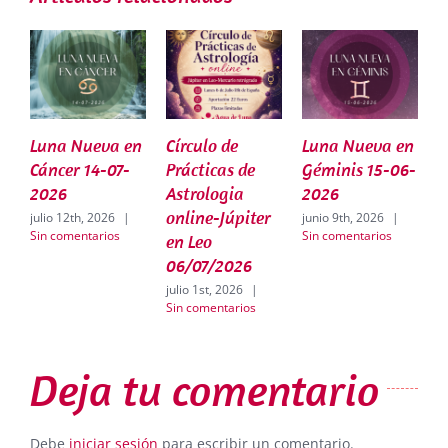
Luna Nueva en
Círculo de
Luna Nueva en
C
Cáncer 14-07-
Prácticas de
Géminis 15-06-
P
2026
Astrologia
2026
A
online-Júpiter
J
julio 12th, 2026
|
junio 9th, 2026
|
Sin comentarios
Sin comentarios
en Leo
j
S
06/07/2026
julio 1st, 2026
|
Sin comentarios
Deja tu comentario
Debe
iniciar sesión
para escribir un comentario.