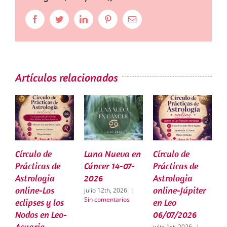
Facebook
Twitter
LinkedIn
Pinterest
Correo
electrónico
Artículos relacionados
Círculo de
Luna Nueva en
Círculo de
L
Prácticas de
Cáncer 14-07-
Prácticas de
G
Astrologia
2026
Astrologia
2
online-Los
online-Júpiter
julio 12th, 2026
|
j
Sin comentarios
S
eclipses y los
en Leo
Nodos en Leo-
06/07/2026
Acuario
julio 1st, 2026
|