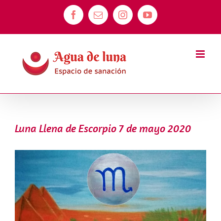
Saltar
Facebook
Correo
Instagram
YouTube
al
electrónico
contenido
Luna Llena de Escorpio 7 de mayo 2020