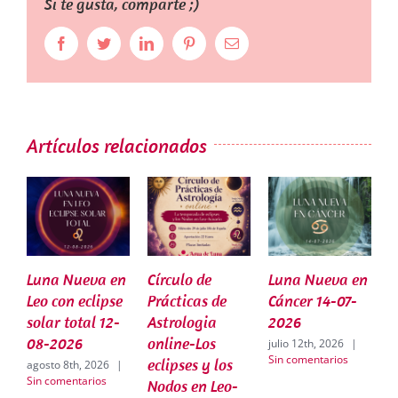
Si te gusta, comparte ;)
Facebook
Twitter
LinkedIn
Pinterest
Correo
electrónico
Artículos relacionados
Luna Nueva en
Círculo de
Luna Nueva en
C
Leo con eclipse
Prácticas de
Cáncer 14-07-
P
solar total 12-
Astrologia
2026
A
08-2026
online-Los
o
julio 12th, 2026
|
Sin comentarios
eclipses y los
e
agosto 8th, 2026
|
Sin comentarios
Nodos en Leo-
0