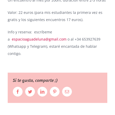
Un encuentro al mes por zoom, duración entre 2-3 horas
Valor: 22 euros (para mis estudiantes la primera vez es
gratis y los siguientes encuentros 17 euros).
Info y reserva: escríbeme
a
espacioaguadeluna@gmail.com
o al +34 653927639
(Whatsapp y Telegram), estaré encantada de hablar
contigo.
Si te gusta, comparte ;)
Facebook
Twitter
LinkedIn
Pinterest
Correo
electrónico