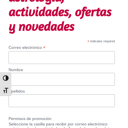
actividades, ofertas
y novedades
*
indicates required
*
Correo electrónico
Nombre
Alternar alto contraste
Alternar tamaño de letra
Apellidos
Permisos de promoción
Seleccione la casilla para recibir por correo electrónico