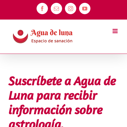
Saltar
Facebook
Correo
Instagram
YouTube
al
electrónico
contenido
Suscríbete a Agua de
Luna para recibir
información sobre
astrología,